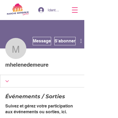
Identifiant
Plus d'actions
Message
S'abonner
mhelenedemeure
mhelenedemeure
Événements / Sorties
Suivez et gérez votre participation
aux événements ou sorties, ici.