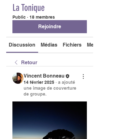
La Tonique
Public
·
18 membres
Rejoindre
Discussion
Médias
Fichiers
Membres
Retour
Vincent Bonneau
14 février 2025
·
a ajouté
une image de couverture
de groupe.