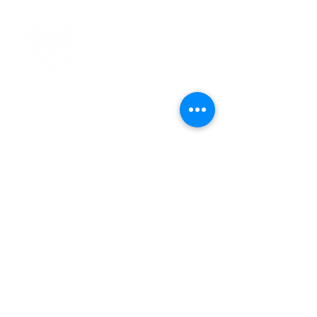
> L'ASSOCIATION
> LA MARCHE NORDIQUE
> LA NORDIC GAILLACOISE
> LA RESPIRATION CONSCIENTE
> LES PARCOURS
> ÉVÉNEMENTS / SORTIES