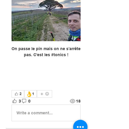
On passe le pin mais on ne s'arrête 
pas. C'est les #tonics !
👌
2
1
3
0
18
Write a comment...