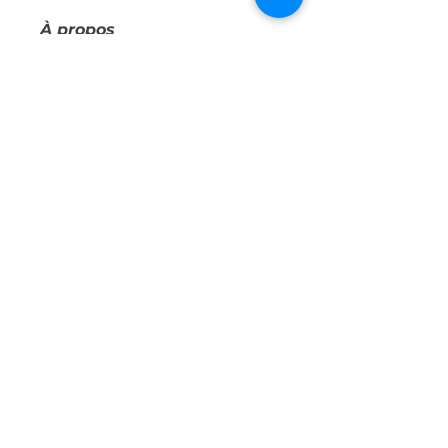
À propos
Bienvenue dans le groupe !
Communiquez avec d'autres
membres, suivez les actualités
et partagez du contenu.
membres
Dominique Amaro
S'abonner
Rosemay
S'abonner
Flo ter
S'abonner
Flo ter
mariellego
S'abonner
mariellego
laurentbru
S'abonner
Voir tous les membres (18)