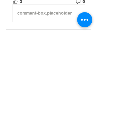
3
0
comment-box.placeholder
À propos
Bienvenue dans le groupe !
Communiquez avec d'autres
membres, suivez les actualités
et partagez du contenu.
membres
Dominique Amaro
S'abonner
Rosemay
S'abonner
Flo ter
S'abonner
Flo ter
mariellego
S'abonner
mariellego